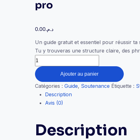
pro
0.00
د.م.
Un guide gratuit et essentiel pour réussir ta
Tu y trouveras une structure claire, des phr
quantité
de
Ajouter au panier
Guide
Soutenance
Catégories :
Guide
,
Soutenance
Étiquette :
S
Gratuit
Description
–
Avis (0)
Structure
ta
Description
présentation
comme