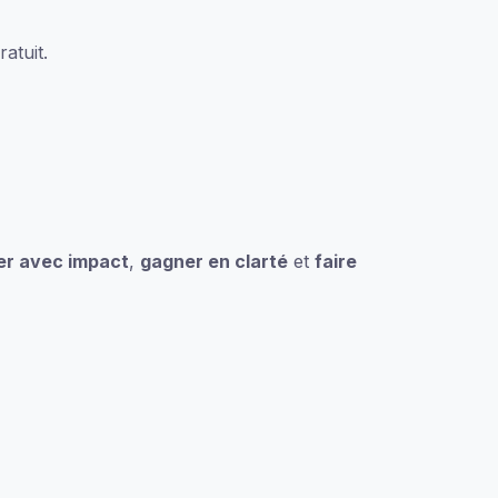
atuit.
er avec impact
,
gagner en clarté
et
faire