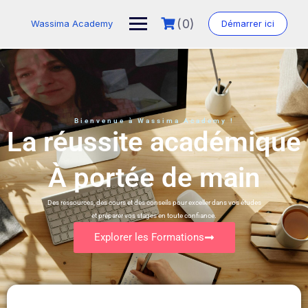
(0)
Wassima Academy
Démarrer ici
Bienvenue à Wassima Academy !
La réussite académique
À portée de main
Des ressources, des cours et des conseils pour exceller dans vos études
et préparer vos stages en toute confiance.
Explorer les Formations