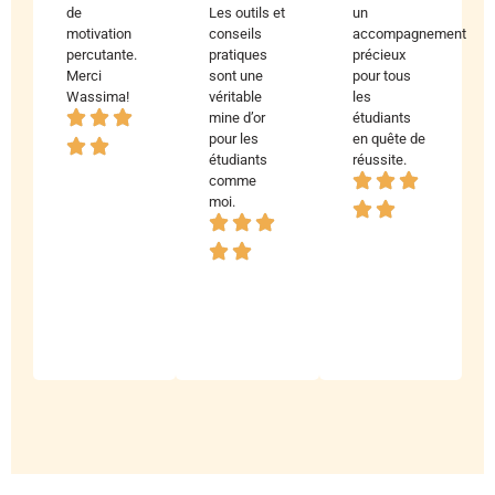
de
Les outils et
un
motivation
conseils
accompagnement
percutante.
pratiques
précieux
Merci
sont une
pour tous
Wassima!
véritable
les
mine d’or
étudiants
pour les
en quête de
étudiants
réussite.
Ahmed
comme
K.
moi.
Etudiant
Ayoub
L.
Etudiant
Fatima
Ingénieur
Z.
Étudiante
en
Master