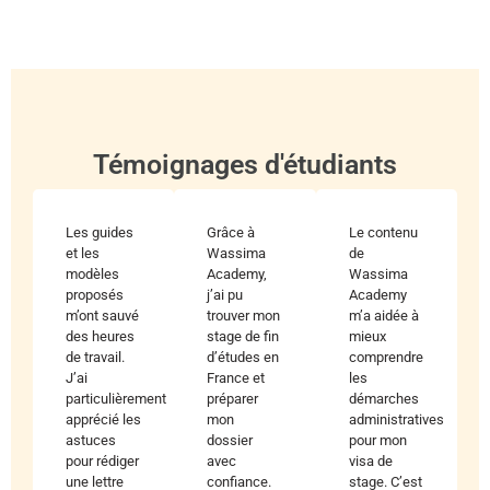
Témoignages d'étudiants
Les guides
Grâce à
Le contenu
et les
Wassima
de
modèles
Academy,
Wassima
proposés
j’ai pu
Academy
m’ont sauvé
trouver mon
m’a aidée à
des heures
stage de fin
mieux
de travail.
d’études en
comprendre
J’ai
France et
les
particulièrement
préparer
démarches
apprécié les
mon
administratives
astuces
dossier
pour mon
pour rédiger
avec
visa de
une lettre
confiance.
stage. C’est