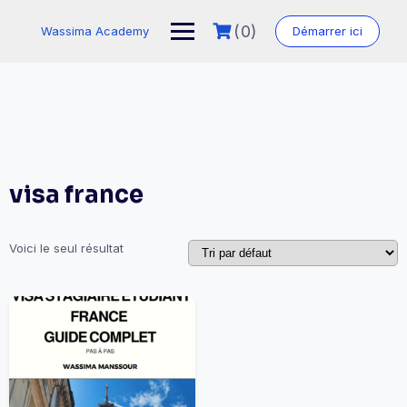
Skip
to
(0)
Wassima Academy
Démarrer ici
content
visa france
Voici le seul résultat