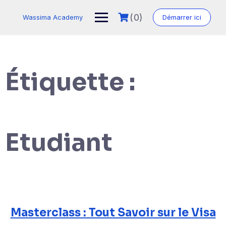
Skip
to
(0)
Wassima Academy
Démarrer ici
content
Étiquette :
Etudiant
Masterclass : Tout Savoir sur le Visa